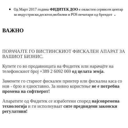
Од Март 2017 година
ФИДИТЕК ДОО
е овластен сервисен центар
.
за индустриски,десктоп,мобилни и POS печатари од брендот
ВАЖНО
ПОРАЧАЈТЕ ГО ВИСТИНСКИОТ ФИСКАЛЕН АПАРАТ ЗА
ВАШИОТ БИЗНИС.
Купете го во продавницата на Фидитек или нарачајте на
телефонскиот број +389 2 6092 069
од целата земја
.
Заменете го стариот фискален принтер или фискална каса со
нов - брзо и едноставно. За нивно користење
не е потребна
промена на софтверот!
Апаратите од Фидитек се изработени според
најсовремена
технологија
и ги исполнуваат
сите предвидени законски
регулативи!