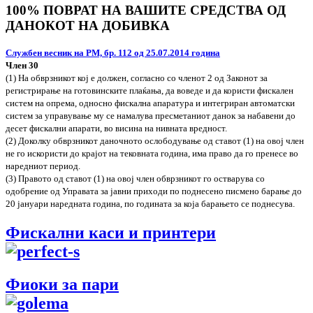
100% ПОВРАТ НА ВАШИТЕ СРЕДСТВА ОД
ДАНОКОТ НА ДОБИВКА
Службен весник на РМ, бр. 112 од 25.07.2014 година
Член 30
(1) На обврзникот кој е должен, согласно со членот 2 од Законот за
регистрирање на готовинските плаќања, да воведе и да користи фискален
систем на опрема, односно фискална апаратура и интегриран автоматски
систем за управување му се намалува пресметаниот данок за набавени до
десет фискални апарати, во висина на нивната вредност.
(2) Доколку обврзникот даночното ослободување од ставот (1) на овој член
не го искористи до крајот на тековната година, има право да го пренесе во
наредниот период.
(3) Правото од ставот (1) на овој член обврзникот го остварува со
одобрение од Управата за јавни приходи по поднесено писмено барање до
20 јануари наредната година, по годината за која барањето се поднесува.
Фискални каси и принтери
Фиоки за пари