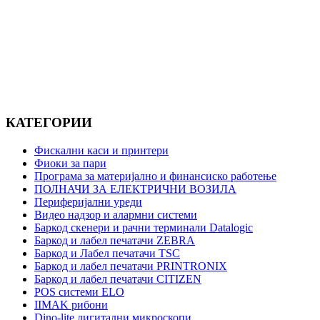
КАТЕГОРИИ
Фискални каси и принтери
Фиоки за пари
Програма за материјално и финансиско работење
ПОЛНАЧИ ЗА ЕЛЕКТРИЧНИ ВОЗИЛА
Периферијални уреди
Видео надзор и алармни системи
Баркод скенери и рачни терминали Datalogic
Баркод и лабел печатачи ZEBRA
Баркод и Лабел печатачи TSC
Баркод и лабел печатачи PRINTRONIX
Баркод и лабел печатачи CITIZEN
POS системи ELO
IIMAK рибони
Dino-lite дигитални микроскопи