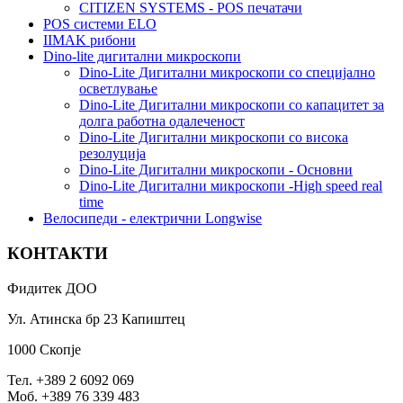
CITIZEN SYSTEMS - POS печатачи
POS системи ELO
IIMAK рибони
Dino-lite дигитални микроскопи
Dino-Lite Дигитални микроскопи со специјално
осветлување
Dino-Lite Дигитални микроскопи со капацитет за
долга работна одалеченост
Dino-Lite Дигитални микроскопи со висока
резолуција
Dino-Lite Дигитални микроскопи - Основни
Dino-Lite Дигитални микроскопи -High speed real
time
Bелосипеди - електрични Longwise
КОНТАКТИ
Фидитек ДОО
Ул. Атинска бр 23 Капиштец
1000 Скопје
Тел. +389 2 6092 069
Моб. +389 76 339 483