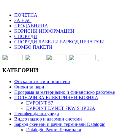
ПОЧЕТНА
ЗА НАС
ПРОДАВНИЦА
КОРИСНИ ИНФОРМАЦИИ
СПОРЕДИ
СПОРЕДИ ЛАБЕЛ И БАРКОД ПЕЧАТАЧИ
КОМБО ПАКЕТИ
КАТЕГОРИИ
Фискални каси и принтери
Фиоки за пари
Програма за материјално и финансиско работење
ПОЛНАЧИ ЗА ЕЛЕКТРИЧНИ ВОЗИЛА
EVPOINT S7
EVPOINT EVNET-7KW-S-1P 32A
Периферијални уреди
Видео надзор и алармни системи
Баркод скенери и рачни терминали Datalogic
Datalogic Рачни Терминали