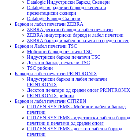
Datalogic Индустриски Баркод Скенери
Datalogic вградливи баркод скенери и
презентациски скенери
Datalogic Баркод Скенери
Баркод и лабел печатачи ZEBRA
ZEBRA десктоп баркод и лабел печатачи
ZEBRA индустриски баркод и лабел печатачи
ZEBRA баркод и лабел печатачи со среден опсег
Баркод и Лабел печатачи TSC
Мобилни баркод печатачи TSC
Индустриски баркод печатачи TSC
Десктоп баркод печатачи TSC
TSC рибони
Баркод и лабел печатачи PRINTRONIX
Индустриски баркод и лабел печатачи
PRINTRONIX
Десктоп печатари од среден опсег PRINTRONIX
PRINTRONIX рибони
Баркод и лабел печатачи CITIZEN
CITIZEN SYSTEMS - Мобилни лабел и баркод
печатачи
CITIZEN SYSTEMS - идустриски лабел и баркод
печатачи и печатачи од среден опсег
CITIZEN SYSTEMS - десктоп лабел и баркод
печатачи