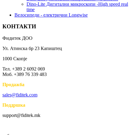
Dino-Lite Дигитални микроскопи -High speed real
time
Bелосипеди - електрични Longwise
КОНТАКТИ
Фидитек ДОО
Ул. Атинска бр 23 Капиштец
1000 Скопје
Тел. +389 2 6092 069
Моб. +389 76 339 483
Продажба
sales@fiditek.com
Поддршка
support@fiditek.mk