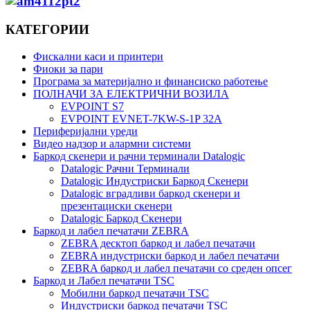
КАТЕГОРИИ
Фискални каси и принтери
Фиоки за пари
Програма за материјално и финансиско работење
ПОЛНАЧИ ЗА ЕЛЕКТРИЧНИ ВОЗИЛА
EVPOINT S7
EVPOINT EVNET-7KW-S-1P 32A
Периферијални уреди
Видео надзор и алармни системи
Баркод скенери и рачни терминали Datalogic
Datalogic Рачни Терминали
Datalogic Индустриски Баркод Скенери
Datalogic вградливи баркод скенери и
презентациски скенери
Datalogic Баркод Скенери
Баркод и лабел печатачи ZEBRA
ZEBRA десктоп баркод и лабел печатачи
ZEBRA индустриски баркод и лабел печатачи
ZEBRA баркод и лабел печатачи со среден опсег
Баркод и Лабел печатачи TSC
Мобилни баркод печатачи TSC
Индустриски баркод печатачи TSC