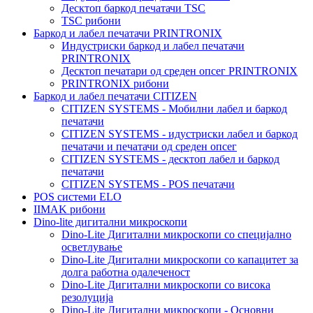
Десктоп баркод печатачи TSC
TSC рибони
Баркод и лабел печатачи PRINTRONIX
Индустриски баркод и лабел печатачи
PRINTRONIX
Десктоп печатари од среден опсег PRINTRONIX
PRINTRONIX рибони
Баркод и лабел печатачи CITIZEN
CITIZEN SYSTEMS - Мобилни лабел и баркод
печатачи
CITIZEN SYSTEMS - идустриски лабел и баркод
печатачи и печатачи од среден опсег
CITIZEN SYSTEMS - десктоп лабел и баркод
печатачи
CITIZEN SYSTEMS - POS печатачи
POS системи ELO
IIMAK рибони
Dino-lite дигитални микроскопи
Dino-Lite Дигитални микроскопи со специјално
осветлување
Dino-Lite Дигитални микроскопи со капацитет за
долга работна одалеченост
Dino-Lite Дигитални микроскопи со висока
резолуција
Dino-Lite Дигитални микроскопи - Основни