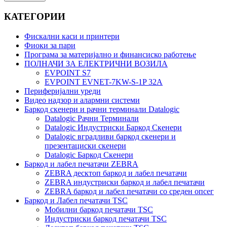
КАТЕГОРИИ
Фискални каси и принтери
Фиоки за пари
Програма за материјално и финансиско работење
ПОЛНАЧИ ЗА ЕЛЕКТРИЧНИ ВОЗИЛА
EVPOINT S7
EVPOINT EVNET-7KW-S-1P 32A
Периферијални уреди
Видео надзор и алармни системи
Баркод скенери и рачни терминали Datalogic
Datalogic Рачни Терминали
Datalogic Индустриски Баркод Скенери
Datalogic вградливи баркод скенери и
презентациски скенери
Datalogic Баркод Скенери
Баркод и лабел печатачи ZEBRA
ZEBRA десктоп баркод и лабел печатачи
ZEBRA индустриски баркод и лабел печатачи
ZEBRA баркод и лабел печатачи со среден опсег
Баркод и Лабел печатачи TSC
Мобилни баркод печатачи TSC
Индустриски баркод печатачи TSC