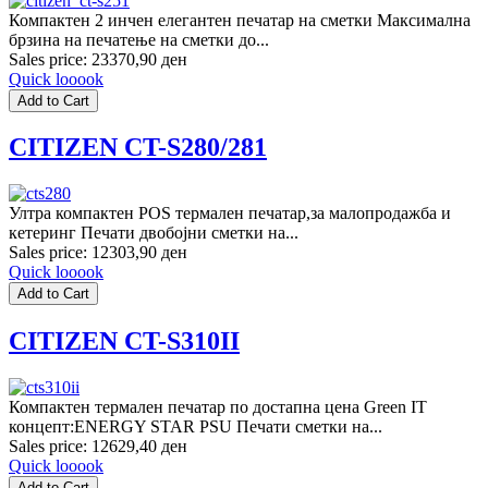
Компактен 2 инчен елегантен печатар на сметки Максимална
брзина на печатење на сметки до...
Sales price:
23370,90 ден
Quick looook
CITIZEN CT-S280/281
Ултра компактен POS термален печатар,за малопродажба и
кетеринг Печати двобојни сметки на...
Sales price:
12303,90 ден
Quick looook
CITIZEN CT-S310II
Компактен термален печатар по достапна цена Green IT
концепт:ENERGY STAR PSU Печати сметки на...
Sales price:
12629,40 ден
Quick looook