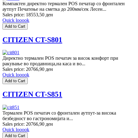
Компактен директно термален POS печатар со фронтален
аутпут Печатење на сметка до 200мм/сек Лесен...
Sales price:
18553,50 ден
Quick looook
CITIZEN CT-S801
Директно термален POS печатач за висок конфорт при
ракување во продавница,на каса и во...
Sales price:
20766,90 ден
Quick looook
CITIZEN CT-S851
Термален POS печатач со фронтален аутпут-за висока
безбедност во гастрономијата и...
Sales price:
20766,90 ден
Quick looook