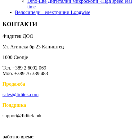
Dino-Lite Дигитални микроскопи -High speed real
time
Bелосипеди - електрични Longwise
КОНТАКТИ
Фидитек ДОО
Ул. Атинска бр 23 Капиштец
1000 Скопје
Тел. +389 2 6092 069
Моб. +389 76 339 483
Продажба
sales@fiditek.com
Поддршка
support@fiditek.mk
работно време: