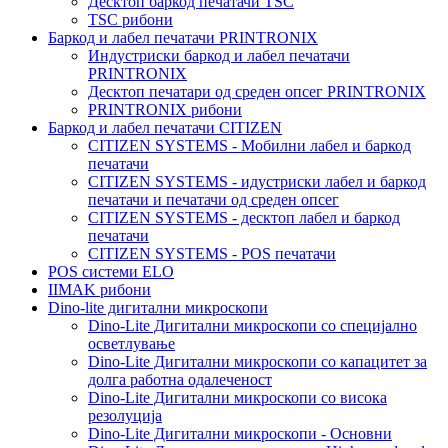
Десктоп баркод печатачи TSC
TSC рибони
Баркод и лабел печатачи PRINTRONIX
Индустриски баркод и лабел печатачи
PRINTRONIX
Десктоп печатари од среден опсег PRINTRONIX
PRINTRONIX рибони
Баркод и лабел печатачи CITIZEN
CITIZEN SYSTEMS - Мобилни лабел и баркод
печатачи
CITIZEN SYSTEMS - идустриски лабел и баркод
печатачи и печатачи од среден опсег
CITIZEN SYSTEMS - десктоп лабел и баркод
печатачи
CITIZEN SYSTEMS - POS печатачи
POS системи ELO
IIMAK рибони
Dino-lite дигитални микроскопи
Dino-Lite Дигитални микроскопи со специјално
осветлување
Dino-Lite Дигитални микроскопи со капацитет за
долга работна одалеченост
Dino-Lite Дигитални микроскопи со висока
резолуција
Dino-Lite Дигитални микроскопи - Основни