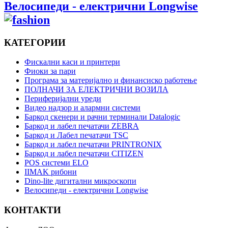
Bелосипеди - електрични Longwise
КАТЕГОРИИ
Фискални каси и принтери
Фиоки за пари
Програма за материјално и финансиско работење
ПОЛНАЧИ ЗА ЕЛЕКТРИЧНИ ВОЗИЛА
Периферијални уреди
Видео надзор и алармни системи
Баркод скенери и рачни терминали Datalogic
Баркод и лабел печатачи ZEBRA
Баркод и Лабел печатачи TSC
Баркод и лабел печатачи PRINTRONIX
Баркод и лабел печатачи CITIZEN
POS системи ELO
IIMAK рибони
Dino-lite дигитални микроскопи
Bелосипеди - електрични Longwise
КОНТАКТИ