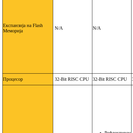
Експанзија на Flash
N/A
N/A
Меморија
Процесор
32-Bit RISC CPU
32-Bit RISC CPU
Рефлективен