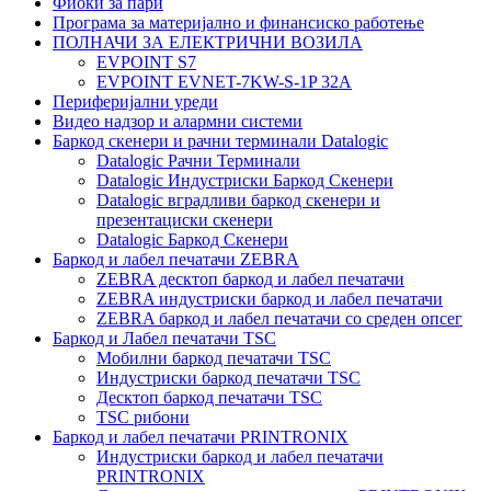
Фиоки за пари
Програма за материјално и финансиско работење
ПОЛНАЧИ ЗА ЕЛЕКТРИЧНИ ВОЗИЛА
EVPOINT S7
EVPOINT EVNET-7KW-S-1P 32A
Периферијални уреди
Видео надзор и алармни системи
Баркод скенери и рачни терминали Datalogic
Datalogic Рачни Терминали
Datalogic Индустриски Баркод Скенери
Datalogic вградливи баркод скенери и
презентациски скенери
Datalogic Баркод Скенери
Баркод и лабел печатачи ZEBRA
ZEBRA десктоп баркод и лабел печатачи
ZEBRA индустриски баркод и лабел печатачи
ZEBRA баркод и лабел печатачи со среден опсег
Баркод и Лабел печатачи TSC
Мобилни баркод печатачи TSC
Индустриски баркод печатачи TSC
Десктоп баркод печатачи TSC
TSC рибони
Баркод и лабел печатачи PRINTRONIX
Индустриски баркод и лабел печатачи
PRINTRONIX