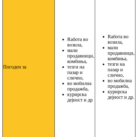
Rабота во
Rабота во
возила,
возила,
мали
мали
продавници,
продавници,
комбиња,
комбиња,
тезги на
Погоден за
тезги на
пазар и
пазар и
слично,
слично,
во мобилна
во мобилна
продажба,
продажба,
курирска
курирска
дејност и др.
дејност и др