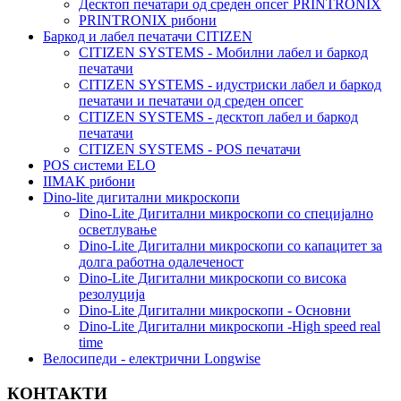
Десктоп печатари од среден опсег PRINTRONIX
PRINTRONIX рибони
Баркод и лабел печатачи CITIZEN
CITIZEN SYSTEMS - Мобилни лабел и баркод
печатачи
CITIZEN SYSTEMS - идустриски лабел и баркод
печатачи и печатачи од среден опсег
CITIZEN SYSTEMS - десктоп лабел и баркод
печатачи
CITIZEN SYSTEMS - POS печатачи
POS системи ELO
IIMAK рибони
Dino-lite дигитални микроскопи
Dino-Lite Дигитални микроскопи со специјално
осветлување
Dino-Lite Дигитални микроскопи со капацитет за
долга работна одалеченост
Dino-Lite Дигитални микроскопи со висока
резолуција
Dino-Lite Дигитални микроскопи - Основни
Dino-Lite Дигитални микроскопи -High speed real
time
Bелосипеди - електрични Longwise
КОНТАКТИ