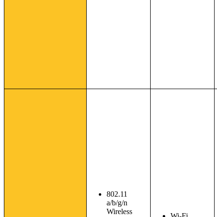
802.11
a/b/g/n
Wireless
Wi-Fi,