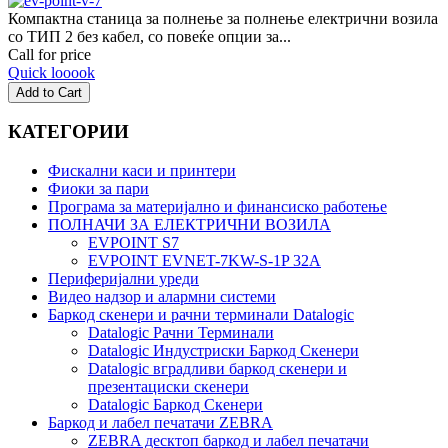
Компактна станица за полнење за полнење електрични возила
со ТИП 2 без кабел, со повеќе опции за...
Call for price
Quick looook
КАТЕГОРИИ
Фискални каси и принтери
Фиоки за пари
Програма за материјално и финансиско работење
ПОЛНАЧИ ЗА ЕЛЕКТРИЧНИ ВОЗИЛА
EVPOINT S7
EVPOINT EVNET-7KW-S-1P 32A
Периферијални уреди
Видео надзор и алармни системи
Баркод скенери и рачни терминали Datalogic
Datalogic Рачни Терминали
Datalogic Индустриски Баркод Скенери
Datalogic вградливи баркод скенери и
презентациски скенери
Datalogic Баркод Скенери
Баркод и лабел печатачи ZEBRA
ZEBRA десктоп баркод и лабел печатачи