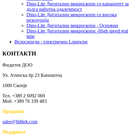
Dino-Lite Дигитални микроскопи со капацитет за
долга работна одалеченост
Dino-Lite Дигитални микроскопи со висока
резолуција
Dino-Lite Дигитални микроскопи - Основни
Dino-Lite Дигитални микроскопи -High speed real
time
Bелосипеди - електрични Longwise
КОНТАКТИ
Фидитек ДОО
Ул. Атинска бр 23 Капиштец
1000 Скопје
Тел. +389 2 6092 069
Моб. +389 76 339 483
Продажба
sales@fiditek.com
Поддршка