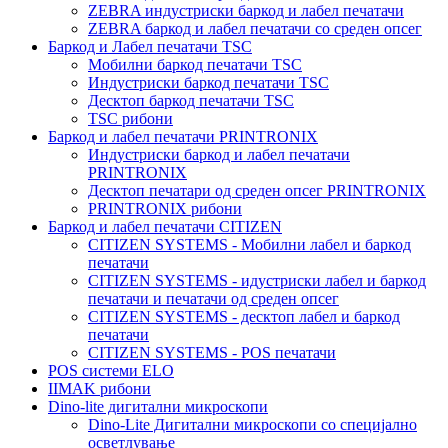
ZEBRA индустриски баркод и лабел печатачи
ZEBRA баркод и лабел печатачи со среден опсег
Баркод и Лабел печатачи TSC
Мобилни баркод печатачи TSC
Индустриски баркод печатачи TSC
Десктоп баркод печатачи TSC
TSC рибони
Баркод и лабел печатачи PRINTRONIX
Индустриски баркод и лабел печатачи
PRINTRONIX
Десктоп печатари од среден опсег PRINTRONIX
PRINTRONIX рибони
Баркод и лабел печатачи CITIZEN
CITIZEN SYSTEMS - Мобилни лабел и баркод
печатачи
CITIZEN SYSTEMS - идустриски лабел и баркод
печатачи и печатачи од среден опсег
CITIZEN SYSTEMS - десктоп лабел и баркод
печатачи
CITIZEN SYSTEMS - POS печатачи
POS системи ELO
IIMAK рибони
Dino-lite дигитални микроскопи
Dino-Lite Дигитални микроскопи со специјално
осветлување