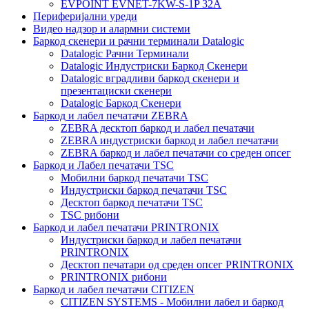
EVPOINT EVNET-7KW-S-1P 32A
Периферијални уреди
Видео надзор и алармни системи
Баркод скенери и рачни терминали Datalogic
Datalogic Рачни Терминали
Datalogic Индустриски Баркод Скенери
Datalogic вградливи баркод скенери и
презентациски скенери
Datalogic Баркод Скенери
Баркод и лабел печатачи ZEBRA
ZEBRA десктоп баркод и лабел печатачи
ZEBRA индустриски баркод и лабел печатачи
ZEBRA баркод и лабел печатачи со среден опсег
Баркод и Лабел печатачи TSC
Мобилни баркод печатачи TSC
Индустриски баркод печатачи TSC
Десктоп баркод печатачи TSC
TSC рибони
Баркод и лабел печатачи PRINTRONIX
Индустриски баркод и лабел печатачи
PRINTRONIX
Десктоп печатари од среден опсег PRINTRONIX
PRINTRONIX рибони
Баркод и лабел печатачи CITIZEN
CITIZEN SYSTEMS - Мобилни лабел и баркод