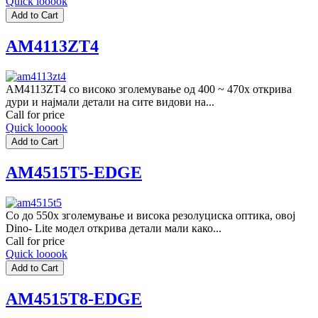
Quick looook
AM4113ZT4
AM4113ZT4 со високо зголемување од 400 ~ 470x открива
дури и најмали детали на сите видови на...
Call for price
Quick looook
AM4515T5-EDGE
Со до 550x зголемување и висока резолуциска оптика, овој
Dino- Lite модел открива детали мали како...
Call for price
Quick looook
AM4515T8-EDGE