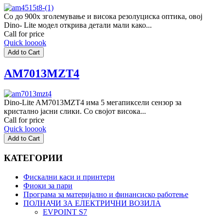
Со до 900x зголемување и висока резолуциска оптика, овој
Dino- Lite модел открива детали мали како...
Call for price
Quick looook
AM7013MZT4
Dino-Lite AM7013MZT4 има 5 мегапиксели сензор за
кристално јасни слики. Со својот висока...
Call for price
Quick looook
КАТЕГОРИИ
Фискални каси и принтери
Фиоки за пари
Програма за материјално и финансиско работење
ПОЛНАЧИ ЗА ЕЛЕКТРИЧНИ ВОЗИЛА
EVPOINT S7