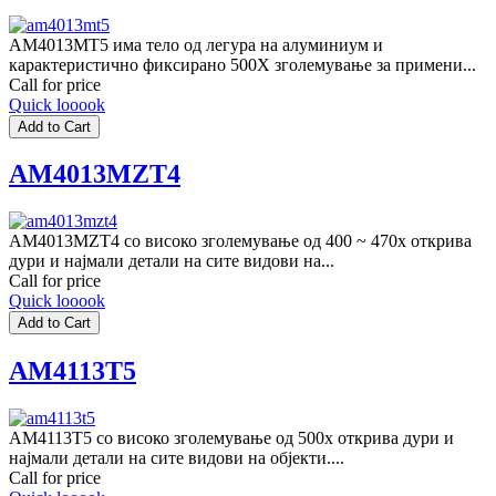
AM4013MT5 има тело од легура на алуминиум и
карактеристично фиксирано 500X зголемување за примени...
Call for price
Quick looook
AM4013MZT4
AM4013MZT4 со високо зголемување од 400 ~ 470x открива
дури и најмали детали на сите видови на...
Call for price
Quick looook
AM4113T5
AM4113T5 со високо зголемување од 500x открива дури и
најмали детали на сите видови на објекти....
Call for price