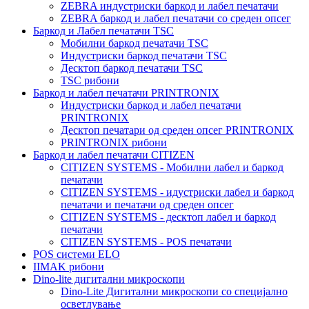
ZEBRA индустриски баркод и лабел печатачи
ZEBRA баркод и лабел печатачи со среден опсег
Баркод и Лабел печатачи TSC
Мобилни баркод печатачи TSC
Индустриски баркод печатачи TSC
Десктоп баркод печатачи TSC
TSC рибони
Баркод и лабел печатачи PRINTRONIX
Индустриски баркод и лабел печатачи
PRINTRONIX
Десктоп печатари од среден опсег PRINTRONIX
PRINTRONIX рибони
Баркод и лабел печатачи CITIZEN
CITIZEN SYSTEMS - Мобилни лабел и баркод
печатачи
CITIZEN SYSTEMS - идустриски лабел и баркод
печатачи и печатачи од среден опсег
CITIZEN SYSTEMS - десктоп лабел и баркод
печатачи
CITIZEN SYSTEMS - POS печатачи
POS системи ELO
IIMAK рибони
Dino-lite дигитални микроскопи
Dino-Lite Дигитални микроскопи со специјално
осветлување