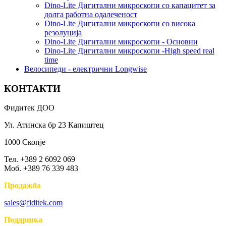
Dino-Lite Дигитални микроскопи со капацитет за
долга работна одалеченост
Dino-Lite Дигитални микроскопи со висока
резолуција
Dino-Lite Дигитални микроскопи - Основни
Dino-Lite Дигитални микроскопи -High speed real
time
Bелосипеди - електрични Longwise
КОНТАКТИ
Фидитек ДОО
Ул. Атинска бр 23 Капиштец
1000 Скопје
Тел. +389 2 6092 069
Моб. +389 76 339 483
Продажба
sales@fiditek.com
Поддршка