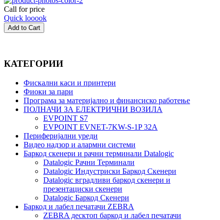
Call for price
Quick looook
КАТЕГОРИИ
Фискални каси и принтери
Фиоки за пари
Програма за материјално и финансиско работење
ПОЛНАЧИ ЗА ЕЛЕКТРИЧНИ ВОЗИЛА
EVPOINT S7
EVPOINT EVNET-7KW-S-1P 32A
Периферијални уреди
Видео надзор и алармни системи
Баркод скенери и рачни терминали Datalogic
Datalogic Рачни Терминали
Datalogic Индустриски Баркод Скенери
Datalogic вградливи баркод скенери и
презентациски скенери
Datalogic Баркод Скенери
Баркод и лабел печатачи ZEBRA
ZEBRA десктоп баркод и лабел печатачи